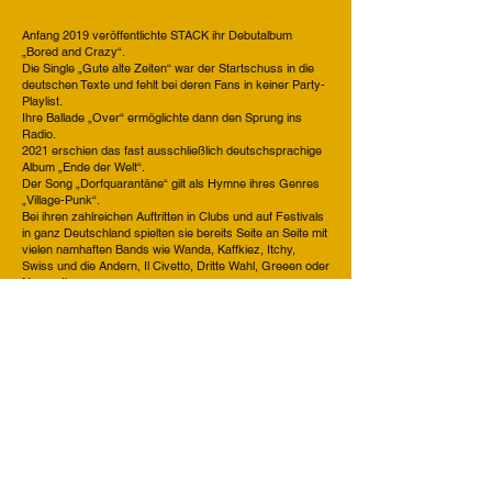
Anfang 2019 veröffentlichte STACK ihr Debutalbum
„Bored and Crazy“.
Die Single „Gute alte Zeiten“ war der Startschuss in die
deutschen Texte und fehlt bei deren Fans in keiner Party-
Playlist.
Ihre Ballade „Over“ ermöglichte dann den Sprung ins
Radio.
2021 erschien das fast ausschließlich deutschsprachige
Album „Ende der Welt“.
Der Song „Dorfquarantäne“ gilt als Hymne ihres Genres
„Village-Punk“.
Bei ihren zahlreichen Auftritten in Clubs und auf Festivals
in ganz Deutschland spielten sie bereits Seite an Seite mit
vielen namhaften Bands wie Wanda, Kaffkiez, Itchy,
Swiss und die Andern, Il Civetto, Dritte Wahl, Greeen oder
Nazareth.
Ihre neue Single „Viel zu tun“ gibt bereits einen
Vorgeschmack auf die neue Musik im Jahr 2024 und
startete auf Youtube mit über 65.000 Aufrufen.
Instagram:
https://www.instagram.com/stack.band/
TikTok:
https://www.tiktok.com/@stack.band
Youtube:
https://www.youtube.com/channel/UCVGB_ls9ZUgpp2JX