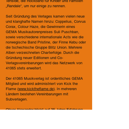
Tenside, die Rockband für Kinder und Familien
„Randale“, um nur einige zu nennen.
Seit Gründung des Verlages kamen vielen neue
und klanghafte Namen hinzu: Coppelius, Corvus
Corax, Colour Haze, die Gewinnerin eines
GEMA Musikautorenpreises Suli Puschban,
sowie verschiedene internationale Acts wie die
norwegische Band Pristine, der Finne Kebu oder
die tschechische Gruppe Blitz Union. Mehrere
Alben verzeichneten Charterfolge. Durch die
Gründung neuer Editionen und Co-
Verlagsvereinbarungen wird das Netzwerk von
41065 stets erweitert.
Der 41065 Musikverlag ist ordentliches GEMA
Mitglied und wird administriert von Kick the
Flame (
www.kicktheflame.de
). In mehreren
Ländern bestehen Vereinbarungen mit
Subverlagen.
Oliver Alexander blickt auf 35 Jahre Erfahrung
im Musikbusiness zurück, sowohl beim Major
BMG und als auch bei einigen Indies. Ziel des
Verlags ist es, weiterhin ungewöhnliche,