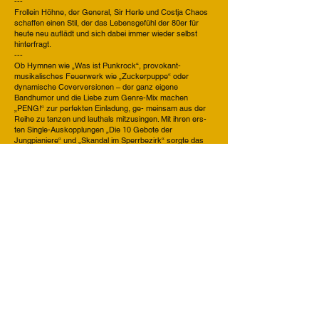
---
Frollein Höhne, der General, Sir Herle und Costja Chaos
schaffen einen Stil, der das Lebensgefühl der 80er für
heute neu auflädt und sich dabei immer wieder selbst
hinterfragt.
---
Ob Hymnen wie „Was ist Punkrock“, provokant-
musikalisches Feuerwerk wie „Zuckerpuppe“ oder
dynamische Coverversionen – der ganz eigene
Bandhumor und die Liebe zum Genre-Mix machen
„PENG!“ zur perfekten Einladung, ge- meinsam aus der
Reihe zu tanzen und lauthals mitzusingen. Mit ihren ers-
ten Single-Auskopplungen „Die 10 Gebote der
Jungpianiere“ und „Skandal im Sperrbezirk“ sorgte das
Quartett auch schon wieder für neugieriges Auf- horchen
bei Presse und Publikum. Mit ihrem zweiten Debütalbum
PENG! holt PIA UNITED „die gute alte Zeit“ ins Hier und
Jetzt – frisch, originell und augenzwinkernd.
---
Nach TACH! kommt PENG!
Auch auf der Bühne. Denn nicht nur, dass sich die Band
mittlerweile eine souveräne und immer unterhaltsame
Livepräsenz erarbeitet hat. Auch das ge- botene
abwechslungsreiche Songmaterial trägt dazu bei, der
geneigten Hö- rerschaft spannende und kurzweilige
Zeiten zu organisieren. Und als Krö- nung sorgt Frontfrau
Frollein Höhne immer wieder für Staunen, wenn sie ihr
musikalisches Talent und ihre eindrucksvolle Stimme zum
Besten gibt.