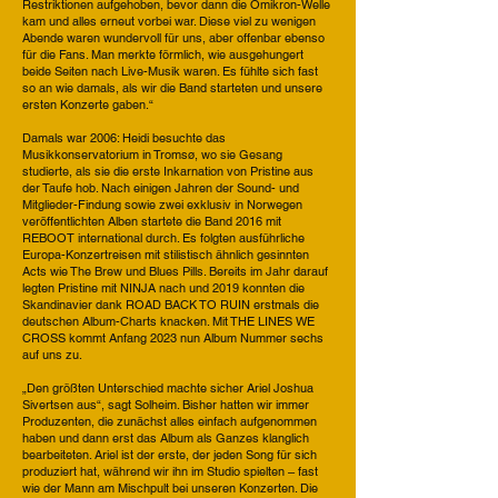
Restriktionen aufgehoben, bevor dann die Omikron-Welle
kam und alles erneut vorbei war. Diese viel zu wenigen
Abende waren wundervoll für uns, aber offenbar ebenso
für die Fans. Man merkte förmlich, wie ausgehungert
beide Seiten nach Live-Musik waren. Es fühlte sich fast
so an wie damals, als wir die Band starteten und unsere
ersten Konzerte gaben.“
Damals war 2006: Heidi besuchte das
Musikkonservatorium in Tromsø, wo sie Gesang
studierte, als sie die erste Inkarnation von Pristine aus
der Taufe hob. Nach einigen Jahren der Sound- und
Mitglieder-Findung sowie zwei exklusiv in Norwegen
veröffentlichten Alben startete die Band 2016 mit
REBOOT international durch. Es folgten ausführliche
Europa-Konzertreisen mit stilistisch ähnlich gesinnten
Acts wie The Brew und Blues Pills. Bereits im Jahr darauf
legten Pristine mit NINJA nach und 2019 konnten die
Skandinavier dank ROAD BACK TO RUIN erstmals die
deutschen Album-Charts knacken. Mit THE LINES WE
CROSS kommt Anfang 2023 nun Album Nummer sechs
auf uns zu.
„Den größten Unterschied machte sicher Ariel Joshua
Sivertsen aus“, sagt Solheim. Bisher hatten wir immer
Produzenten, die zunächst alles einfach aufgenommen
haben und dann erst das Album als Ganzes klanglich
bearbeiteten. Ariel ist der erste, der jeden Song für sich
produziert hat, während wir ihn im Studio spielten – fast
wie der Mann am Mischpult bei unseren Konzerten. Die