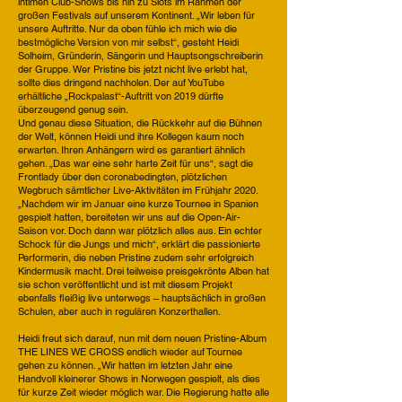
intimen Club-Shows bis hin zu Slots im Rahmen der
großen Festivals auf unserem Kontinent. „Wir leben für
unsere Auftritte. Nur da oben fühle ich mich wie die
bestmögliche Version von mir selbst“, gesteht Heidi
Solheim, Gründerin, Sängerin und Hauptsongschreiberin
der Gruppe. Wer Pristine bis jetzt nicht live erlebt hat,
sollte dies dringend nachholen. Der auf YouTube
erhältliche „Rockpalast“-Auftritt von 2019 dürfte
überzeugend genug sein.
Und genau diese Situation, die Rückkehr auf die Bühnen
der Welt, können Heidi und ihre Kollegen kaum noch
erwarten. Ihren Anhängern wird es garantiert ähnlich
gehen. „Das war eine sehr harte Zeit für uns“, sagt die
Frontlady über den coronabedingten, plötzlichen
Wegbruch sämtlicher Live-Aktivitäten im Frühjahr 2020.
„Nachdem wir im Januar eine kurze Tournee in Spanien
gespielt hatten, bereiteten wir uns auf die Open-Air-
Saison vor. Doch dann war plötzlich alles aus. Ein echter
Schock für die Jungs und mich“, erklärt die passionierte
Performerin, die neben Pristine zudem sehr erfolgreich
Kindermusik macht. Drei teilweise preisgekrönte Alben hat
sie schon veröffentlicht und ist mit diesem Projekt
ebenfalls fleißig live unterwegs – hauptsächlich in großen
Schulen, aber auch in regulären Konzerthallen.
Heidi freut sich darauf, nun mit dem neuen Pristine-Album
THE LINES WE CROSS endlich wieder auf Tournee
gehen zu können. „Wir hatten im letzten Jahr eine
Handvoll kleinerer Shows in Norwegen gespielt, als dies
für kurze Zeit wieder möglich war. Die Regierung hatte alle