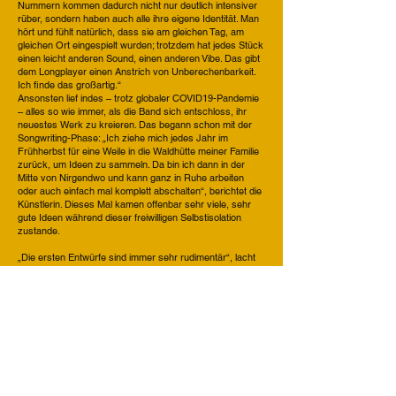
Nummern kommen dadurch nicht nur deutlich intensiver
rüber, sondern haben auch alle ihre eigene Identität. Man
hört und fühlt natürlich, dass sie am gleichen Tag, am
gleichen Ort eingespielt wurden; trotzdem hat jedes Stück
einen leicht anderen Sound, einen anderen Vibe. Das gibt
dem Longplayer einen Anstrich von Unberechenbarkeit.
Ich finde das großartig.“
Ansonsten lief indes – trotz globaler COVID19-Pandemie
– alles so wie immer, als die Band sich entschloss, ihr
neuestes Werk zu kreieren. Das begann schon mit der
Songwriting-Phase: „Ich ziehe mich jedes Jahr im
Frühherbst für eine Weile in die Waldhütte meiner Familie
zurück, um Ideen zu sammeln. Da bin ich dann in der
Mitte von Nirgendwo und kann ganz in Ruhe arbeiten
oder auch einfach mal komplett abschalten“, berichtet die
Künstlerin. Dieses Mal kamen offenbar sehr viele, sehr
gute Ideen während dieser freiwilligen Selbstisolation
zustande.
„Die ersten Entwürfe sind immer sehr rudimentär“, lacht
Heidi. „Ich kann nicht wirklich gut Gitarre spielen. Vieles
mache ich deshalb mit der Stimme. Etwa, um Melodien
festzuhalten oder Akkordwechsel anzudeuten. Dazu
nutze ich dann die GarageBand-App auf meinem Laptop
für Rhythmus-Loops etc. Wenn ich genügend solcher
Ideen beisammen habe, gebe ich sie an unseren
Gitarristen Espen Elverum Jakobsen weiter und wir
machen gemeinsam richtige Songs daraus. Espen ist ein
brillanter Instrumentalist, kann aber ebenso hervorragend
komponieren. Er und ich kennen uns nach all den Jahren,