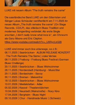
LUKE mit neuem Album “The truth remains the same”
Die saarländische Band LUKE um den Gitarristen und
Sänger Lukas Schüssler veröffentlicht am
7.11.2025
ihr
neues Album „The truth remains the same“ (On Stage
Records, CD/LP), das stilistisch Blues-Tradition und
modernes Songwriting verbindet. Als erste Single
erschien „I don’t really know what love is“, ein Ohrwurm
ala Gary Moore und Eric Clapton.
https://www.youtube.com/watch?v=_U0RycLkGBI
LUKE sind immer auch live unterwegs, so z.B.:
06.11.2025
| Saarbrücken- ALBUM RELEASE KONZERT
- The Truth Remains The Same | Jules Vernes
08.11.2025
| Freiburg - Freiburg Blues Festival (German
Blues Challenge)
20.11.2025
I Saarbrücken – Blues Wohnzimmer
28.11.2025
| Norderstedt (Hamburg) - MusicStar
29.11.2025
| Bordesholm - Savoy
30.11.2025
| Bremen - Meisenfrei
18.12.2025
I Saarbrücken – Blues Wohnzimmer
10.01.2026
| Meidelstetten - Adler
05.02.2026
| Kassel - Theaterstübchen
10.04.2026
| Neustadt (Weinstraße) - Roxy Kino
17.04.2026
| Bergheim - Blues Night
09.10.2026
| Chur - Handmade Music | (Schweiz)