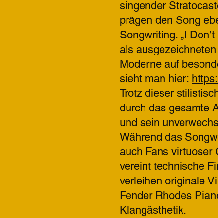
singender Stratocas
prägen den Song ebe
Songwriting. „I Don’
als ausgezeichneten 
Moderne auf besonde
sieht man hier:
https
Trotz dieser stilistis
durch das gesamte 
und sein unverwechse
Während das Songwri
auch Fans virtuoser 
vereint technische F
verleihen originale
Fender Rhodes Pian
Klangästhetik.