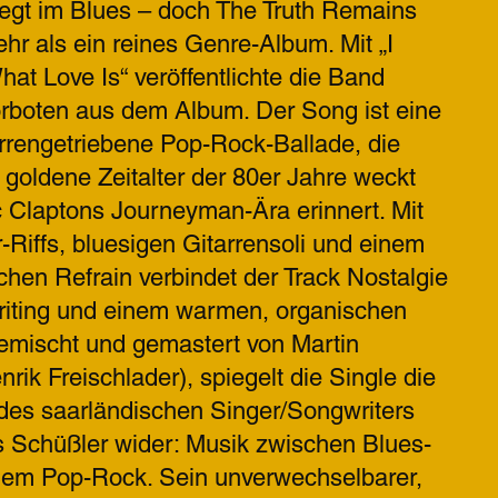
gt im Blues – doch The Truth Remains
hr als ein reines Genre-Album. Mit „I
at Love Is“ veröffentlichte die Band
orboten aus dem Album. Der Song ist eine
rrengetriebene Pop-Rock-Ballade, die
goldene Zeitalter der 80er Jahre weckt
ic Claptons Journeyman-Ära erinnert. Mit
-Riffs, bluesigen Gitarrensoli und einem
hen Refrain verbindet der Track Nostalgie
riting und einem warmen, organischen
emischt und gemastert von Martin
nrik Freischlader), spiegelt die Single die
 des saarländischen Singer/Songwriters
s Schüßler wider: Musik zwischen Blues-
nem Pop-Rock. Sein unverwechselbarer,