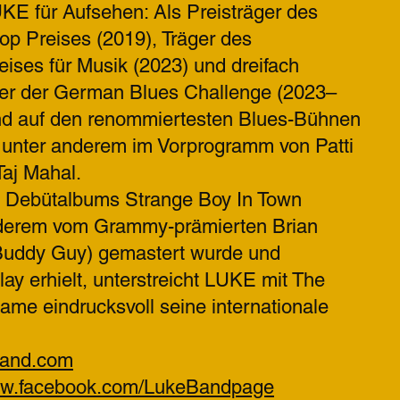
KE für Aufsehen: Als Preisträger des
p Preises (2019), Träger des
eises für Musik (2023) und dreifach
mer der German Blues Challenge (2023–
and auf den renommiertesten Blues-Bühnen
– unter anderem im Vorprogramm von Patti
Taj Mahal.
 Debütalbums Strange Boy In Town
nderem vom Grammy-prämierten Brian
Buddy Guy) gemastert wurde und
ay erhielt, unterstreicht LUKE mit The
me eindrucksvoll seine internationale
band.com
www.facebook.com/LukeBandpage