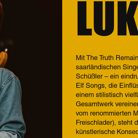
LUK
Mit The Truth Remai
saarländischen Singe
Schüßler – ein eindr
Elf Songs, die Einfl
einem stilistisch vie
Gesamtwerk vereinen
vom renommierten Mar
Freischlader), steht
künstlerische Konse