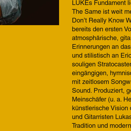
LUKEs Fundament lie
The Same ist weit me
Don’t Really Know Wh
bereits den ersten V
atmosphärische, gita
Erinnerungen an das 
und stilistisch an Er
souligen Stratocaster
eingängigen, hymnisc
mit zeitlosem Songw
Sound. Produziert, g
Meinschäfer (u. a. He
künstlerische Vision
und Gitarristen Luka
Tradition und moder