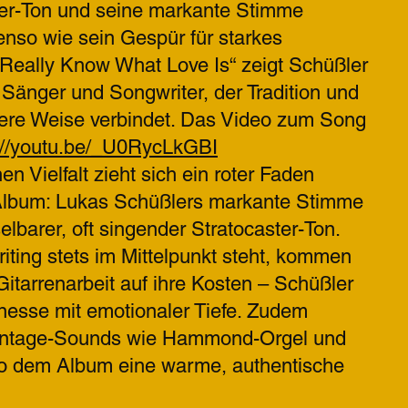
ter-Ton und seine markante Stimme
nso wie sein Gespür für starkes
t Really Know What Love Is“ zeigt Schüßler
Sänger und Songwriter, der Tradition und
re Weise verbindet. Das Video zum Song
://youtu.be/_U0RycLkGBI
chen Vielfalt zieht sich ein roter Faden
Album: Lukas Schüßlers markante Stimme
lbarer, oft singender Stratocaster-Ton.
ting stets im Mittelpunkt steht, kommen
Gitarrenarbeit auf ihre Kosten – Schüßler
inesse mit emotionaler Tiefe. Zudem
 Vintage-Sounds wie Hammond-Orgel und
o dem Album eine warme, authentische